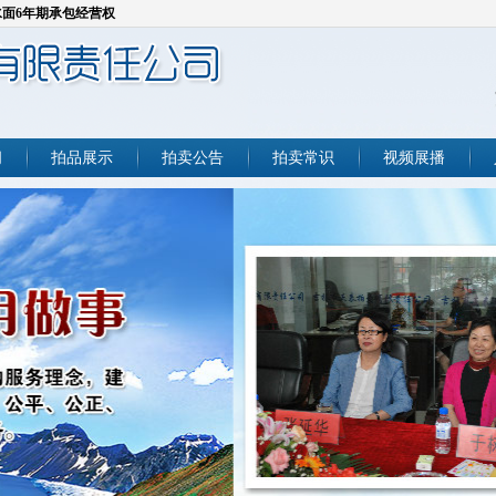
库水面6年期承包经营权
资产
点
点
闻
拍品展示
拍卖公告
拍卖常识
视频展播
淤疏浚产生的砂石料
车
及2套住宅拍卖会