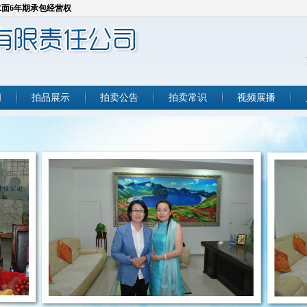
库水面6年期承包经营权
资产
点
点
闻
拍品展示
拍卖公告
拍卖常识
视频展播
淤疏浚产生的砂石料
车
及2套住宅拍卖会