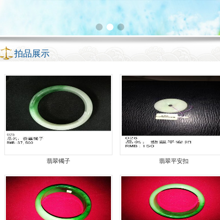
拍品展示
翡翠镯子
翡翠平安扣