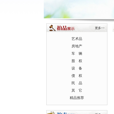
更多>>
艺术品
房地产
车 辆
股 权
设 备
债 权
民 品
其 它
精品推荐