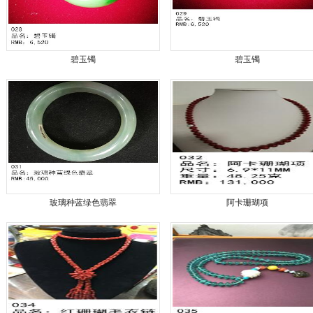
碧玉镯
碧玉镯
玻璃种蓝绿色翡翠
阿卡珊瑚项