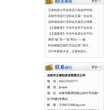
更多>>
·
正泰拍卖公司全体员工给您拜年啦...
·
吉林市拍卖行业协会五届一次会员...
·
吉林省拍卖行业协会五届五次理事...
·
【主题教育】中共中央关于在全党...
·
【主题教育】中共中央发出关于印...
·
乘风“破”浪一“拍”即合——破...
·
科技赋能文物艺术品交易” 研讨...
·
2023年新春大吉，正泰拍卖公...
更多>>
吉林市正泰拍卖有限责任公司
电 话：0432-63355777
微 信：jlsztpm
地 址：吉林市船营区鞍山街41号乐园一
区3号楼3号网点
邮 箱：3128412168@qq.com