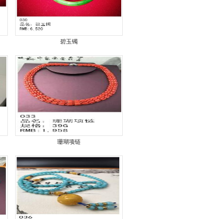
碧玉镯
珊瑚项链